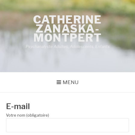
Aller
au
contenu
CATHERINE
ZANASKA-
MONTPERT
Psychanalyste Adultes, Adolescents, Enfants
MENU
E-mail
Votre nom (obligatoire)